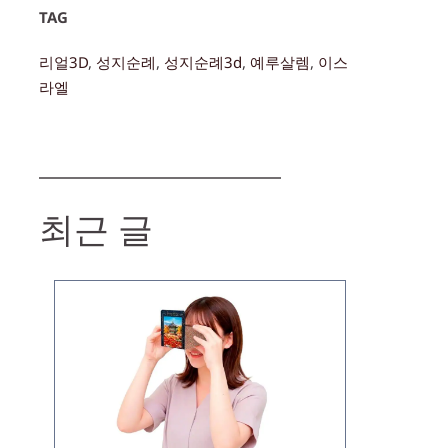
TAG
리얼3D
, 
성지순례
, 
성지순례3d
, 
예루살렘
, 
이스
라엘
최근 글