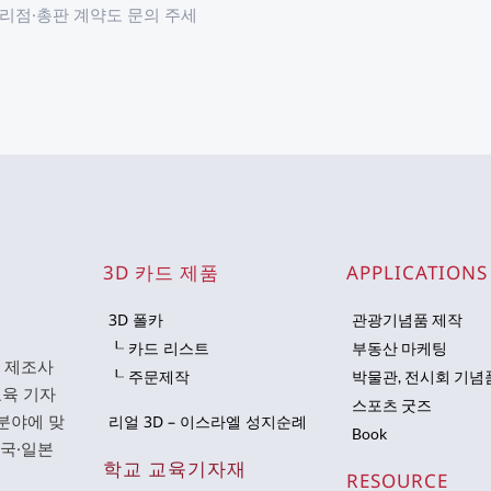
대리점·총판 계약도 문의 주세
3D 카드 제품
APPLICATIONS
3D 폴카
관광기념품 제작
┖ 카드 리스트
부동산 마케팅
문 제조사
┖ 주문제작
박물관, 전시회 기념
 교육 기자
스포츠 굿즈
분야에 맞
리얼 3D – 이스라엘 성지순례
Book
미국·일본
학교 교육기자재
RESOURCE 