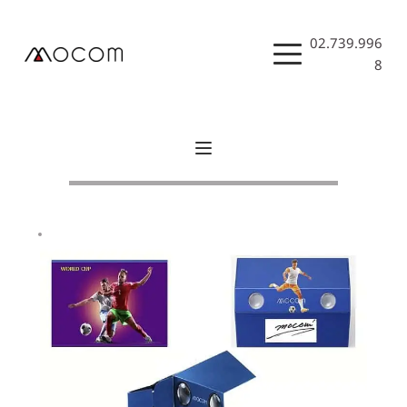
Skip
to
content
02.739.996
8