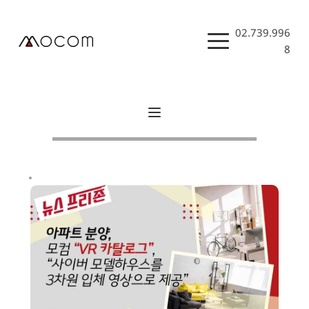
Skip
to
content
02.739.996
8