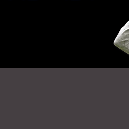
학교장터(S2B) 물품번호  :  
2020 우수발
93303 
서울 AR/
:  
60141195-
한국, 미국,
16