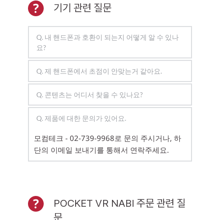
기기 관련 질문 
Q. 내 핸드폰과 호환이 되는지 어떻게 알 수 있나
요? 
대부분의 스마트폰의 경우 호환이 가능합니
Q. 제 핸드폰에서 초점이 안맞는거 같아요.
다. (자이로센서 탑재모델)
모델에 따라 최적화를 시켜줘야할 경우도 있습
Q. 콘텐츠는 어디서 찾을 수 있나요? 
 일부 보급형의 스마트폰의 경우에는 자이로 센
니다.
서 탑재모델인지 구매 전에 확인하시기 바랍니
카드보드 앱을 다운받거나, 유투브에서 VR로 
Q. 제품에 대한 문의가 있어요. 
다.
플레이스토어에 카드보드를 다운받으시고 뷰
검색하면 많은 영상을 감상 할 수 있습니다.또
어설정으로 들어가서, 사용설명서에 있는 카드
는 KR.MOCOMVR.COM으로 접속하세요.VR콘
모컴테크 - 02-739-9968로 문의 주시거나, 하
(구글카드보드앱 설치 가능여부 확인, 설치 불
보드 QR마크를 스캔해주세요.
텐츠 페이지를 참고해주세요.
단의 이메일 보내기를 통해서 연락주세요. 
가능할 경우 자이로 센서 없는 모델입니다. 하
지만 자이로센서가 없는 기기 일 경우에도 3D 
그러면 MVR-100,EVR-100으로 설정이 되며, 
SIDE-BY-SIDE 영상은 감상 하실 수 있습니다.)
최적화가 된 것입니다.
POCKET VR NABI 주문 관련 질
개인차가 있어 뷰어와 눈의 거리는 사람의 마다 
문 