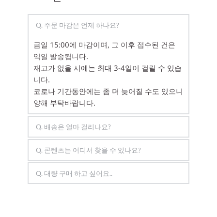
최적화 되는 거리가 다르니, 거리를 조절하면서 
자신에게 맞는 거리를 찾으세요.
Q. 주문 마감은 언제 하나요?
금일 15:00에 마감이며, 그 이후 접수된 건은 
익일 발송됩니다.
재고가 없을 시에는 최대 3-4일이 걸릴 수 있습
니다. 
코로나 기간동안에는 좀 더 늦어질 수도 있으니 
양해 부탁바랍니다. 
Q. 배송은 얼마 걸리나요?
대체로 다음날 도착하지만 상황에 따라 최대 3
Q. 콘텐츠는 어디서 찾을 수 있나요? 
일까지 소요될 수 있습니다.
(도서/산간지역의 경우는 추가)
카드보드 앱을 다운받거나, 유투브에서 VR로 
Q. 대량 구매 하고 싶어요.. 
대부분의 경우, CJ대한통운 택배를 통해 배송됩
검색하면 많은 영상을 감상 할 수 있습니다.또
니다. 
는 KR.MOCOMVR.COM으로 접속하세요.VR콘
모컴테크 02-739-9968로 문의 부탁드립니다.
텐츠 페이지를 참고해주세요.